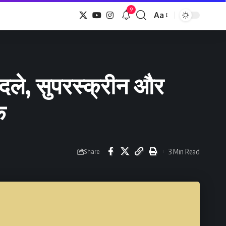
9
Aa
Font
Resizer
बदले, सुपरस्क्रीन और
क
3 Min Read
Share