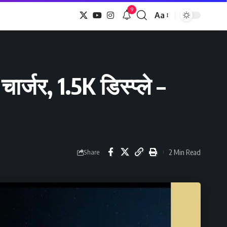
9
Aa
Font
Resizer
जर, 1.5K डिस्प्ले –
2 Min Read
Share